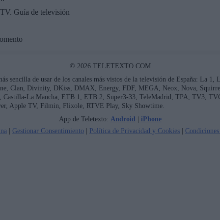
TV. Guía de televisión
momento
© 2026 TELETEXTO.COM
más sencilla de usar de los canales más vistos de la televisión de España: La 1,
ne, Clan, Divinity, DKiss, DMAX, Energy, FDF, MEGA, Neox, Nova, Squirrel 
ía, Castilla-La Mancha, ETB 1, ETB 2, Super3-33, TeleMadrid, TPA, TV3, TV
er, Apple TV, Filmin, Flixole, RTVE Play, Sky Showtime.
App de Teletexto:
Android
|
iPhone
ina
|
Gestionar Consentimiento
|
Política de Privacidad y Cookies
|
Condiciones