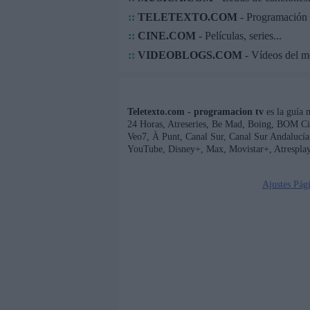
::
TELETEXTO.COM
- Programación 
::
CINE.COM
- Películas, series...
::
VIDEOBLOGS.COM
- Vídeos del 
Teletexto.com - programacion tv
es la guía 
24 Horas, Atreseries, Be Mad, Boing, BOM Ci
Veo7, À Punt, Canal Sur, Canal Sur Andaluc
YouTube, Disney+, Max, Movistar+, Atresplay
Ajustes Pág