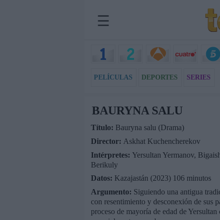
☰
PELÍCULAS
DEPORTES
SERIES
BAURYNA SALU
Título:
Bauryna salu (Drama)
Director:
Askhat Kuchencherekov
Intérpretes:
Yersultan Yermanov, Bigais
Berikuly
Datos:
Kazajastán (2023) 106 minutos
Argumento:
Siguiendo una antigua tradic
con resentimiento y desconexión de sus p
proceso de mayoría de edad de Yersultan co