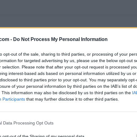
os y concursos inspirados en tus programas favoritos.
.com -
Do Not Process My Personal Information
CIFRAS
LETRAS
PALABRA OCULTA
SOPA DE LETRAS
to opt-out of the sale, sharing to third parties, or processing of your per
formation for targeted advertising by us, please use the below opt-out s
r selection. Please note that after your opt-out request is processed y
eing interest-based ads based on personal information utilized by us or
treaming en España.
disclosed to third parties prior to your opt-out. You may separately opt-
REAMING
GENTE TV
CONCURSOS
REALITIES
losure of your personal information by third parties on the IAB’s list of
. This information may also be disclosed by us to third parties on the
IA
Participants
that may further disclose it to other third parties.
@teletextopuntocom
Ver perfil
Ver perfil
l Data Processing Opt Outs
o opt-out of the Sharing of my personal data.