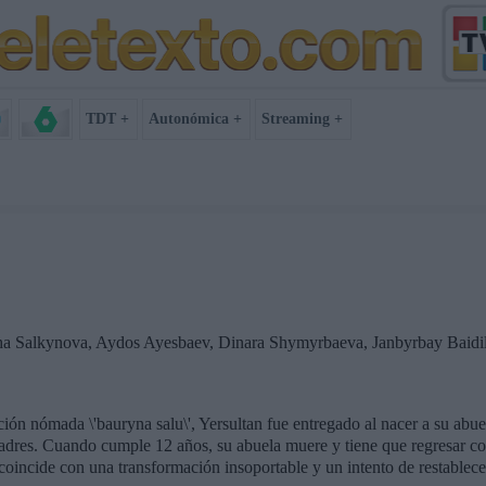
TDT +
Autonómica +
Streaming +
ha Salkynova, Aydos Ayesbaev, Dinara Shymyrbaeva, Janbyrbay Baidilb
ión nómada \'bauryna salu\', Yersultan fue entregado al nacer a su abuel
adres. Cuando cumple 12 años, su abuela muere y tiene que regresar co
incide con una transformación insoportable y un intento de restablecer 