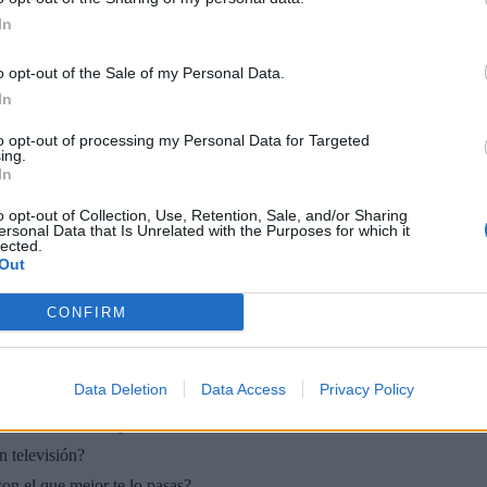
In
o opt-out of the Sale of my Personal Data.
In
to opt-out of processing my Personal Data for Targeted
ing.
In
🏆🎬🎾MEJORES Series de DEPORTES
o opt-out of Collection, Use, Retention, Sale, and/or Sharing
en Streaming ⚽🍿🏀
ersonal Data that Is Unrelated with the Purposes for which it
El deporte no ocurre solo en el campo! ⚽🏈🏀
lected.
Out
Descubre las series y docuseries más adictivas del
streaming que te mantendrán pegado a la
pantalla. 💥 De dramas épicos a risas puras. 🏆
CONFIRM
¡Guarda esta colección para tu próximo
Añadir un comentario ...
maratón! 🍿🎬🎟️
Data Deletion
Data Access
Privacy Policy
 que se emite en España?
n televisión?
on el que mejor te lo pasas?