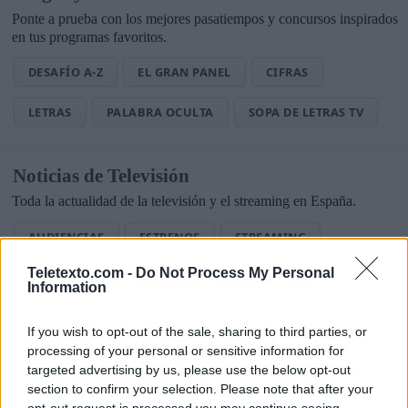
Ponte a prueba con los mejores pasatiempos y concursos inspirados
en tus programas favoritos.
DESAFÍO A-Z
EL GRAN PANEL
CIFRAS
LETRAS
PALABRA OCULTA
SOPA DE LETRAS TV
Noticias de Televisión
Toda la actualidad de la televisión y el streaming en España.
AUDIENCIAS
ESTRENOS
STREAMING
Teletexto.com -
Do Not Process My Personal
GENTE TV
CONCURSOS
REALITIES
Information
If you wish to opt-out of the sale, sharing to third parties, or
processing of your personal or sensitive information for
@teletextopuntocom
Ver perfil
Ver perfil
targeted advertising by us, please use the below opt-out
section to confirm your selection. Please note that after your
opt-out request is processed you may continue seeing