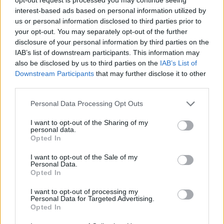
interest-based ads based on personal information utilized by
us or personal information disclosed to third parties prior to
your opt-out. You may separately opt-out of the further
disclosure of your personal information by third parties on the
IAB’s list of downstream participants. This information may
also be disclosed by us to third parties on the
IAB’s List of
Downstream Participants
that may further disclose it to other
third parties.
🏆🎬🎾MEJORES Series de DEPORTES
Personal Data Processing Opt Outs
en Streaming ⚽🍿🏀
I want to opt-out of the Sharing of my
El deporte no ocurre solo en el campo! ⚽🏈🏀
personal data.
Descubre las series y docuseries más adictivas del
Opted In
streaming que te mantendrán pegado a la
pantalla. 💥 De dramas épicos a risas puras. 🏆
I want to opt-out of the Sale of my
¡Guarda esta colección para tu próximo
Añadir un comentario ...
Personal Data.
maratón! 🍿🎬🎟️
Opted In
Opina de Tele
I want to opt-out of processing my
Personal Data for Targeted Advertising.
¿?
Para ti, ¿cuál es la mejor serie de TV que se emite en España?
Opted In
¿?
¿Qué serie te gustaría que repusieran en televisión?