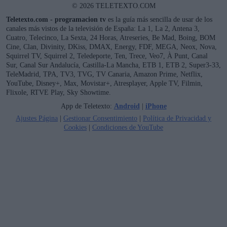
© 2026 TELETEXTO.COM
Teletexto.com - programacion tv
es la guía más sencilla de usar de los
canales más vistos de la televisión de España: La 1, La 2, Antena 3,
Cuatro, Telecinco, La Sexta, 24 Horas, Atreseries, Be Mad, Boing, BOM
Cine, Clan, Divinity, DKiss, DMAX, Energy, FDF, MEGA, Neox, Nova,
Squirrel TV, Squirrel 2, Teledeporte, Ten, Trece, Veo7, À Punt, Canal
Sur, Canal Sur Andalucía, Castilla-La Mancha, ETB 1, ETB 2, Super3-33,
TeleMadrid, TPA, TV3, TVG, TV Canaria, Amazon Prime, Netflix,
YouTube, Disney+, Max, Movistar+, Atresplayer, Apple TV, Filmin,
Flixole, RTVE Play, Sky Showtime.
App de Teletexto:
Android
|
iPhone
Ajustes Página
|
Gestionar Consentimiento
|
Política de Privacidad y
Cookies
|
Condiciones de YouTube