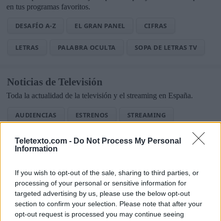
en tus programas favoritos.
DESAFÍO A-Z
EL GRAN PANEL
CIFRAS
LETRAS
PALABRA OCULTA
SOPA DE LETRAS TV
Noticias de Televisión
Toda la actualidad de la televisión y el streaming en España.
AUDIENCIAS
ESTRENOS
STREAMING
GENTE TV
CONCURSOS
REALITIES
Teletexto.com -
Do Not Process My Personal
Information
If you wish to opt-out of the sale, sharing to third parties, or
@teletextopuntocom
Ver perfil
Ver perfil
processing of your personal or sensitive information for
targeted advertising by us, please use the below opt-out
section to confirm your selection. Please note that after your
opt-out request is processed you may continue seeing