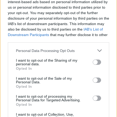
interest-based ads based on personal information utilized by
us or personal information disclosed to third parties prior to
your opt-out. You may separately opt-out of the further
disclosure of your personal information by third parties on the
IAB’s list of downstream participants. This information may
also be disclosed by us to third parties on the
IAB’s List of
Downstream Participants
that may further disclose it to other
third parties.
🏆🎬🎾MEJORES Series de DEPORTES
Personal Data Processing Opt Outs
en Streaming ⚽🍿🏀
El deporte no ocurre solo en el campo! ⚽🏈🏀
I want to opt-out of the Sharing of my
Descubre las series y docuseries más adictivas del
personal data.
streaming que te mantendrán pegado a la
Opted In
pantalla. 💥 De dramas épicos a risas puras. 🏆
¡Guarda esta colección para tu próximo
Añadir un comentario ...
I want to opt-out of the Sale of my
maratón! 🍿🎬🎟️
Personal Data.
Opted In
Opina de Tele
I want to opt-out of processing my
Personal Data for Targeted Advertising.
¿?
Para ti, ¿cuál es la mejor serie de TV que se emite en España?
Opted In
¿?
¿Qué serie te gustaría que repusieran en televisión?
I want to opt-out of Collection, Use,
¿?
¿Cuál es el personaje de serie cómica con el que mejor te lo