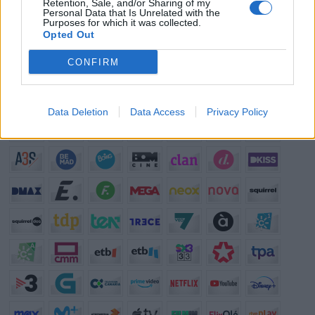
Retention, Sale, and/or Sharing of my
pasas?
Personal Data that Is Unrelated with the
Purposes for which it was collected.
¿?
¿Qué anuncio te gusta más de los que se emiten actualmente en
Opted Out
TV?
¿?
¿Cuál crees que es el mejor programa que hay en la televisión?
CONFIRM
Programación de Televisión
Data Deletion
Data Access
Privacy Policy