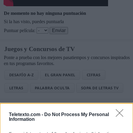
De momento no hay ninguna puntuación
Si la has visto, puedes puntuarla
Puntuar película:
Juegos y Concursos de TV
Ponte a prueba con los mejores pasatiempos y concursos inspirados
en tus programas favoritos.
DESAFÍO A-Z
EL GRAN PANEL
CIFRAS
LETRAS
PALABRA OCULTA
SOPA DE LETRAS TV
Noticias de Televisión
Teletexto.com -
Do Not Process My Personal
Toda la actualidad de la televisión y el streaming en España.
Information
AUDIENCIAS
ESTRENOS
STREAMING