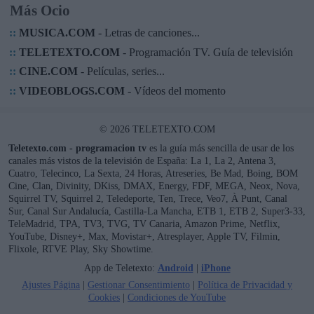
Más Ocio
::
MUSICA.COM
- Letras de canciones...
::
TELETEXTO.COM
- Programación TV. Guía de televisión
::
CINE.COM
- Películas, series...
::
VIDEOBLOGS.COM
- Vídeos del momento
© 2026 TELETEXTO.COM
Teletexto.com - programacion tv
es la guía más sencilla de usar de los
canales más vistos de la televisión de España: La 1, La 2, Antena 3,
Cuatro, Telecinco, La Sexta, 24 Horas, Atreseries, Be Mad, Boing, BOM
Cine, Clan, Divinity, DKiss, DMAX, Energy, FDF, MEGA, Neox, Nova,
Squirrel TV, Squirrel 2, Teledeporte, Ten, Trece, Veo7, À Punt, Canal
Sur, Canal Sur Andalucía, Castilla-La Mancha, ETB 1, ETB 2, Super3-33,
TeleMadrid, TPA, TV3, TVG, TV Canaria, Amazon Prime, Netflix,
YouTube, Disney+, Max, Movistar+, Atresplayer, Apple TV, Filmin,
Flixole, RTVE Play, Sky Showtime.
App de Teletexto:
Android
|
iPhone
Ajustes Página
|
Gestionar Consentimiento
|
Política de Privacidad y
Cookies
|
Condiciones de YouTube