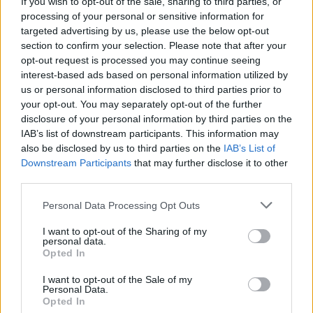
If you wish to opt-out of the sale, sharing to third parties, or
processing of your personal or sensitive information for
GENTE TV
CONCURSOS
REALITIES
targeted advertising by us, please use the below opt-out
section to confirm your selection. Please note that after your
opt-out request is processed you may continue seeing
interest-based ads based on personal information utilized by
@teletextopuntocom
Ver perfil
Ver perfil
us or personal information disclosed to third parties prior to
your opt-out. You may separately opt-out of the further
disclosure of your personal information by third parties on the
IAB’s list of downstream participants. This information may
also be disclosed by us to third parties on the
IAB’s List of
Downstream Participants
that may further disclose it to other
third parties.
Personal Data Processing Opt Outs
I want to opt-out of the Sharing of my
personal data.
Opted In
🏆🎬🎾MEJORES Series de DEPORTES
en Streaming ⚽🍿🏀
I want to opt-out of the Sale of my
Personal Data.
El deporte no ocurre solo en el campo! ⚽🏈🏀
Opted In
Descubre las series y docuseries más adictivas del