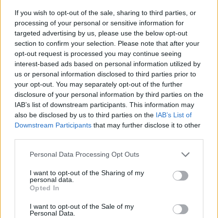
If you wish to opt-out of the sale, sharing to third parties, or
AUDIENCIAS
ESTRENOS
STREAMING
processing of your personal or sensitive information for
targeted advertising by us, please use the below opt-out
GENTE TV
CONCURSOS
REALITIES
section to confirm your selection. Please note that after your
opt-out request is processed you may continue seeing
interest-based ads based on personal information utilized by
us or personal information disclosed to third parties prior to
@teletextopuntocom
Ver perfil
Ver perfil
your opt-out. You may separately opt-out of the further
disclosure of your personal information by third parties on the
IAB’s list of downstream participants. This information may
also be disclosed by us to third parties on the
IAB’s List of
Downstream Participants
that may further disclose it to other
third parties.
Personal Data Processing Opt Outs
I want to opt-out of the Sharing of my
personal data.
Opted In
🏆🎬🎾MEJORES Series de DEPORTES
I want to opt-out of the Sale of my
Personal Data.
en Streaming ⚽🍿🏀