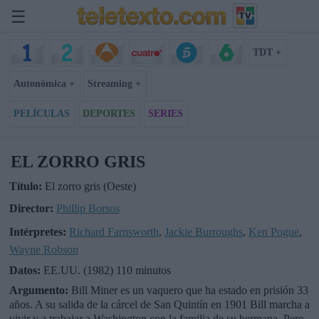
☰
TDT +
Autonómica +
Streaming +
PELÍCULAS
DEPORTES
SERIES
EL ZORRO GRIS
Título:
El zorro gris (Oeste)
Director:
Phillip Borsos
Intérpretes:
Richard Farnsworth
,
Jackie Burroughs
,
Ken Pogue
,
Wayne Robson
Datos:
EE.UU. (1982) 110 minutos
Argumento:
Bill Miner es un vaquero que ha estado en prisión 33
años. A su salida de la cárcel de San Quintín en 1901 Bill marcha a
vivir y a trabajar a Washington con la familia de su hermana. Pero