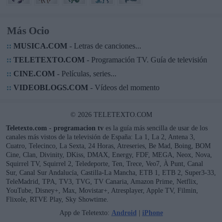
Más Ocio
::
MUSICA.COM
- Letras de canciones...
::
TELETEXTO.COM
- Programación TV. Guía de televisión
::
CINE.COM
- Películas, series...
::
VIDEOBLOGS.COM
- Vídeos del momento
© 2026 TELETEXTO.COM
Teletexto.com - programacion tv
es la guía más sencilla de usar de los
canales más vistos de la televisión de España: La 1, La 2, Antena 3,
Cuatro, Telecinco, La Sexta, 24 Horas, Atreseries, Be Mad, Boing, BOM
Cine, Clan, Divinity, DKiss, DMAX, Energy, FDF, MEGA, Neox, Nova,
Squirrel TV, Squirrel 2, Teledeporte, Ten, Trece, Veo7, À Punt, Canal
Sur, Canal Sur Andalucía, Castilla-La Mancha, ETB 1, ETB 2, Super3-33,
TeleMadrid, TPA, TV3, TVG, TV Canaria, Amazon Prime, Netflix,
YouTube, Disney+, Max, Movistar+, Atresplayer, Apple TV, Filmin,
Flixole, RTVE Play, Sky Showtime.
App de Teletexto:
Android
|
iPhone