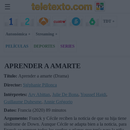
☰
TDT +
Autonómica +
Streaming +
PELÍCULAS
DEPORTES
SERIES
APRENDER A AMARTE
Título:
Aprender a amarte (Drama)
Director:
Stéphanie Pillonca
Intérpretes:
Ary Abittan
,
Julie De Bona
,
Youssef Hajdi
,
Guillaume Duhesme
,
Annie Grégorio
Datos:
Francia (2020) 89 minutos
Argumento:
Franck y Cécile reciben la noticia de que su hija tiene
síndrome de Down. Aunque Cécile se adapta bien a la noticia, para
Franck se rompen todos los sueños y planes que tenía para la niña.