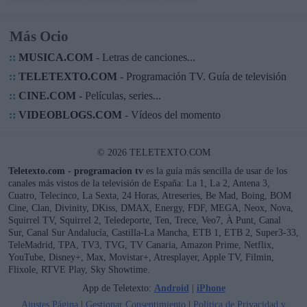
Más Ocio
::
MUSICA.COM
- Letras de canciones...
::
TELETEXTO.COM
- Programación TV. Guía de televisión
::
CINE.COM
- Películas, series...
::
VIDEOBLOGS.COM
- Vídeos del momento
© 2026 TELETEXTO.COM
Teletexto.com - programacion tv
es la guía más sencilla de usar de los
canales más vistos de la televisión de España: La 1, La 2, Antena 3,
Cuatro, Telecinco, La Sexta, 24 Horas, Atreseries, Be Mad, Boing, BOM
Cine, Clan, Divinity, DKiss, DMAX, Energy, FDF, MEGA, Neox, Nova,
Squirrel TV, Squirrel 2, Teledeporte, Ten, Trece, Veo7, À Punt, Canal
Sur, Canal Sur Andalucía, Castilla-La Mancha, ETB 1, ETB 2, Super3-33,
TeleMadrid, TPA, TV3, TVG, TV Canaria, Amazon Prime, Netflix,
YouTube, Disney+, Max, Movistar+, Atresplayer, Apple TV, Filmin,
Flixole, RTVE Play, Sky Showtime.
App de Teletexto:
Android
|
iPhone
Ajustes Página
|
Gestionar Consentimiento
|
Política de Privacidad y