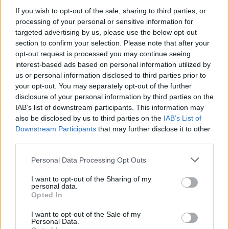
If you wish to opt-out of the sale, sharing to third parties, or
AUDIENCIAS
ESTRENOS
STREAMING
processing of your personal or sensitive information for
targeted advertising by us, please use the below opt-out
GENTE TV
CONCURSOS
REALITIES
section to confirm your selection. Please note that after your
opt-out request is processed you may continue seeing
interest-based ads based on personal information utilized by
us or personal information disclosed to third parties prior to
@teletextopuntocom
Ver perfil
Ver perfil
your opt-out. You may separately opt-out of the further
disclosure of your personal information by third parties on the
IAB’s list of downstream participants. This information may
also be disclosed by us to third parties on the
IAB’s List of
Downstream Participants
that may further disclose it to other
third parties.
Personal Data Processing Opt Outs
I want to opt-out of the Sharing of my
personal data.
Opted In
🏆🎬🎾MEJORES Series de DEPORTES
I want to opt-out of the Sale of my
Personal Data.
en Streaming ⚽🍿🏀