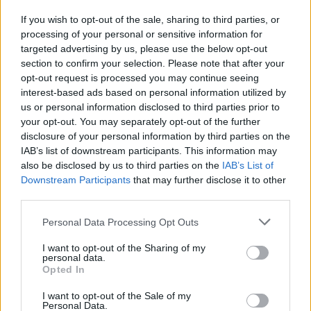
If you wish to opt-out of the sale, sharing to third parties, or
AUDIENCIAS
ESTRENOS
STREAMING
processing of your personal or sensitive information for
targeted advertising by us, please use the below opt-out
GENTE TV
CONCURSOS
REALITIES
section to confirm your selection. Please note that after your
opt-out request is processed you may continue seeing
interest-based ads based on personal information utilized by
us or personal information disclosed to third parties prior to
@teletextopuntocom
Ver perfil
Ver perfil
your opt-out. You may separately opt-out of the further
disclosure of your personal information by third parties on the
IAB’s list of downstream participants. This information may
also be disclosed by us to third parties on the
IAB’s List of
Downstream Participants
that may further disclose it to other
third parties.
Personal Data Processing Opt Outs
I want to opt-out of the Sharing of my
personal data.
Opted In
🏆🎬🎾MEJORES Series de DEPORTES
I want to opt-out of the Sale of my
Personal Data.