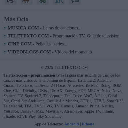
Más Ocio
::
MUSICA.COM
- Letras de canciones...
::
TELETEXTO.COM
- Programación TV. Guía de televisión
::
CINE.COM
- Películas, series...
::
VIDEOBLOGS.COM
- Vídeos del momento
© 2026 TELETEXTO.COM
Teletexto.com - programacion tv
es la guía más sencilla de usar de los
canales más vistos de la televisión de España: La 1, La 2, Antena 3,
Cuatro, Telecinco, La Sexta, 24 Horas, Atreseries, Be Mad, Boing, BOM
Cine, Clan, Divinity, DKiss, DMAX, Energy, FDF, MEGA, Neox, Nova,
Squirrel TV, Squirrel 2, Teledeporte, Ten, Trece, Veo7, À Punt, Canal
Sur, Canal Sur Andalucía, Castilla-La Mancha, ETB 1, ETB 2, Super3-33,
TeleMadrid, TPA, TV3, TVG, TV Canaria, Amazon Prime, Netflix,
YouTube, Disney+, Max, Movistar+, Atresplayer, Apple TV, Filmin,
Flixole, RTVE Play, Sky Showtime.
App de Teletexto:
Android
|
iPhone