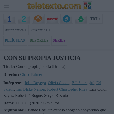
☰
TDT +
Autonómica +
Streaming +
PELÍCULAS
DEPORTES
SERIES
CON SU PROPIA JUSTICIA
Título:
Con su propia justicia (Drama)
Director:
Chase Palmer
Intérpretes:
John Boyega
,
Olivia Cooke
,
Bill Skarsgård
,
Ed
Skrein
,
Tim Blake Nelson
,
Robert Christopher Riley
, Liza Colón-
Zayas, Robert T. Bogue, Sergio Rizzuto
Datos:
EE.UU. (2020) 93 minutos
Argumento:
Cuando Casi, un exitoso abogado neoyorkino que