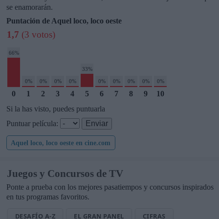
se enamorarán.
Puntación de Aquel loco, loco oeste
1,7
(3 votos)
66%
33%
0%
0%
0%
0%
0%
0%
0%
0%
0%
0
1
2
3
4
5
6
7
8
9
10
Si la has visto, puedes puntuarla
Puntuar película:
Aquel loco, loco oeste en cine.com
Juegos y Concursos de TV
Ponte a prueba con los mejores pasatiempos y concursos inspirados
en tus programas favoritos.
DESAFÍO A-Z
EL GRAN PANEL
CIFRAS