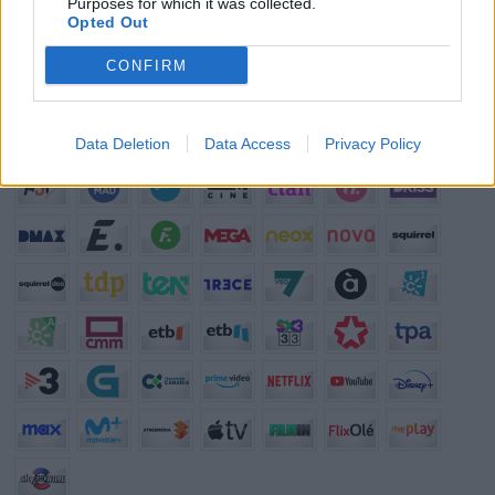
TV?
Purposes for which it was collected.
Opted Out
¿?
¿Cuál crees que es el mejor programa que hay en la televisión?
CONFIRM
Programación de Televisión
Data Deletion
Data Access
Privacy Policy