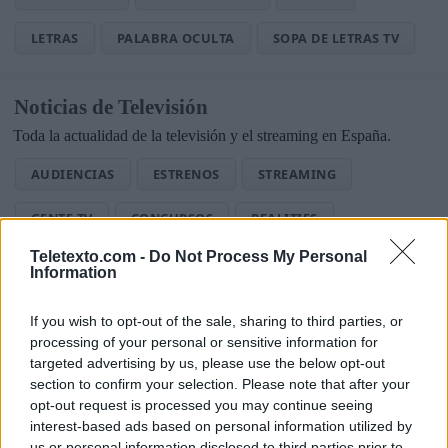
LETRAS
PALABRA OCULTA
SOPA DE LETRAS TV
Noticias de Televisión
Toda la actualidad de la televisión y el streaming en España.
AUDIENCIAS
ESTRENOS
STREAMING
GENTE TV
CONCURSOS
REALITIES
Teletexto.com -
Do Not Process My Personal
Information
@teletextopuntocom
Ver perfil
Ver perfil
If you wish to opt-out of the sale, sharing to third parties, or
processing of your personal or sensitive information for
targeted advertising by us, please use the below opt-out
section to confirm your selection. Please note that after your
opt-out request is processed you may continue seeing
interest-based ads based on personal information utilized by
us or personal information disclosed to third parties prior to