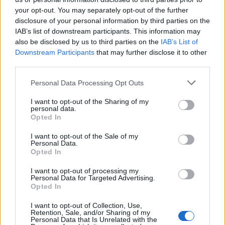
your opt-out. You may separately opt-out of the further
disclosure of your personal information by third parties on the
IAB’s list of downstream participants. This information may
also be disclosed by us to third parties on the
IAB’s List of
Downstream Participants
that may further disclose it to other
🏆🎬🎾MEJORES Series de DEPORTES
third parties.
en Streaming ⚽🍿🏀
El deporte no ocurre solo en el campo! ⚽🏈🏀
Personal Data Processing Opt Outs
Descubre las series y docuseries más adictivas del
streaming que te mantendrán pegado a la
I want to opt-out of the Sharing of my
pantalla. 💥 De dramas épicos a risas puras. 🏆
personal data.
¡Guarda esta colección para tu próximo
Opted In
Añadir un comentario ...
maratón! 🍿🎬🎟️
I want to opt-out of the Sale of my
Personal Data.
Opina de Tele
Opted In
¿?
Para ti, ¿cuál es la mejor serie de TV que se emite en España?
I want to opt-out of processing my
¿?
¿Qué serie te gustaría que repusieran en televisión?
Personal Data for Targeted Advertising.
Opted In
¿?
¿Cuál es el personaje de serie cómica con el que mejor te lo
pasas?
I want to opt-out of Collection, Use,
Retention, Sale, and/or Sharing of my
¿?
¿Qué anuncio te gusta más de los que se emiten actualmente en
Personal Data that Is Unrelated with the