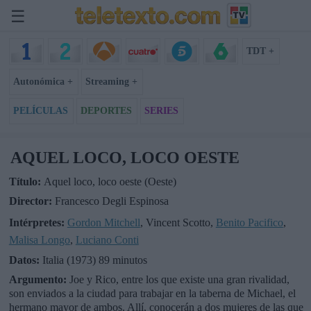
☰
TDT +
Autonómica +
Streaming +
PELÍCULAS
DEPORTES
SERIES
AQUEL LOCO, LOCO OESTE
Título:
Aquel loco, loco oeste (Oeste)
Director:
Francesco Degli Espinosa
Intérpretes:
Gordon Mitchell
, Vincent Scotto,
Benito Pacifico
,
Malisa Longo
,
Luciano Conti
Datos:
Italia (1973) 89 minutos
Argumento:
Joe y Rico, entre los que existe una gran rivalidad,
son enviados a la ciudad para trabajar en la taberna de Michael, el
hermano mayor de ambos. Allí, conocerán a dos mujeres de las que