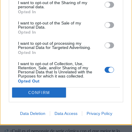
I want to opt-out of the Sharing of my
personal data.
Opted In
I want to opt-out of the Sale of my
Personal Data.
Opted In
I want to opt-out of processing my
Personal Data for Targeted Advertising.
🏆🎬🎾MEJORES Series de DEPORTES
Opted In
en Streaming ⚽🍿🏀
I want to opt-out of Collection, Use,
El deporte no ocurre solo en el campo! ⚽🏈🏀
Retention, Sale, and/or Sharing of my
Descubre las series y docuseries más adictivas del
Personal Data that Is Unrelated with the
Purposes for which it was collected.
streaming que te mantendrán pegado a la
pantalla. 💥 De dramas épicos a risas puras. 🏆
Opted Out
¡Guarda esta colección para tu próximo
Añadir un comentario ...
maratón! 🍿🎬🎟️
CONFIRM
Opina de Tele
Data Deletion
Data Access
Privacy Policy
¿?
Para ti, ¿cuál es la mejor serie de TV que se emite en España?
¿?
¿Qué serie te gustaría que repusieran en televisión?
¿?
¿Cuál es el personaje de serie cómica con el que mejor te lo