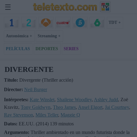
☰
TDT +
Autonómica +
Streaming +
PELÍCULAS
DEPORTES
SERIES
DIVERGENTE
Título:
Divergente (Thriller acción)
Director:
Neil Burger
Intérpretes:
Kate Winslet
,
Shailene Woodley
,
Ashley Judd
, Zoë
Kravitz,
Tony Goldwyn
,
Theo James
,
Ansel Elgort
,
Jai Courtney
,
Ray Stevenson
,
Miles Teller
,
Maggie Q
Datos:
EE.UU. (2014) 139 minutos
Argumento:
Thriller ambientado en un mundo futurista donde la