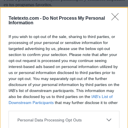
en tus programas favoritos.
DESAFÍO A-Z
EL GRAN PANEL
CIFRAS
Teletexto.com -
Do Not Process My Personal
Information
LETRAS
PALABRA OCULTA
SOPA DE LETRAS TV
If you wish to opt-out of the sale, sharing to third parties, or
processing of your personal or sensitive information for
Noticias de Televisión
targeted advertising by us, please use the below opt-out
section to confirm your selection. Please note that after your
Toda la actualidad de la televisión y el streaming en España.
opt-out request is processed you may continue seeing
interest-based ads based on personal information utilized by
AUDIENCIAS
ESTRENOS
STREAMING
us or personal information disclosed to third parties prior to
your opt-out. You may separately opt-out of the further
GENTE TV
CONCURSOS
REALITIES
disclosure of your personal information by third parties on the
IAB’s list of downstream participants. This information may
also be disclosed by us to third parties on the
IAB’s List of
Downstream Participants
that may further disclose it to other
@teletextopuntocom
Ver perfil
Ver perfil
third parties.
Personal Data Processing Opt Outs