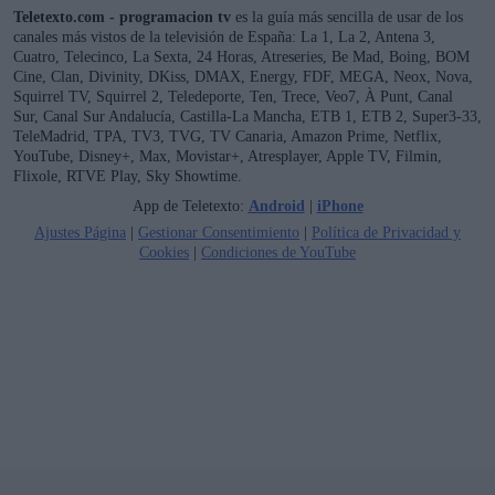
Teletexto.com - programacion tv
es la guía más sencilla de usar de los
canales más vistos de la televisión de España: La 1, La 2, Antena 3,
Cuatro, Telecinco, La Sexta, 24 Horas, Atreseries, Be Mad, Boing, BOM
Cine, Clan, Divinity, DKiss, DMAX, Energy, FDF, MEGA, Neox, Nova,
Squirrel TV, Squirrel 2, Teledeporte, Ten, Trece, Veo7, À Punt, Canal
Sur, Canal Sur Andalucía, Castilla-La Mancha, ETB 1, ETB 2, Super3-33,
TeleMadrid, TPA, TV3, TVG, TV Canaria, Amazon Prime, Netflix,
YouTube, Disney+, Max, Movistar+, Atresplayer, Apple TV, Filmin,
Flixole, RTVE Play, Sky Showtime.
App de Teletexto:
Android
|
iPhone
Ajustes Página
|
Gestionar Consentimiento
|
Política de Privacidad y
Cookies
|
Condiciones de YouTube