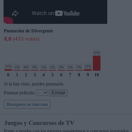
Puntación de Divergente
8,0
(433 votos)
57%
11%
11%
1%
0%
0%
1%
1%
3%
3%
7%
0
1
2
3
4
5
6
7
8
9
10
Si la has visto, puedes puntuarla
Puntuar película:
Divergente en cine.com
Juegos y Concursos de TV
Ponte a prueba con los mejores pasatiempos y concursos inspirados