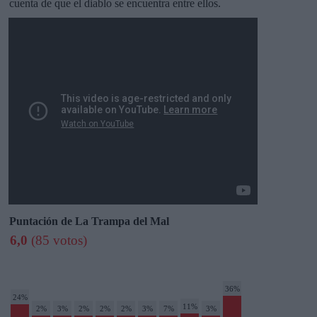
cuenta de que el diablo se encuentra entre ellos.
Puntación de La Trampa del Mal
6,0
(85 votos)
36%
24%
11%
2%
3%
2%
2%
2%
3%
7%
3%