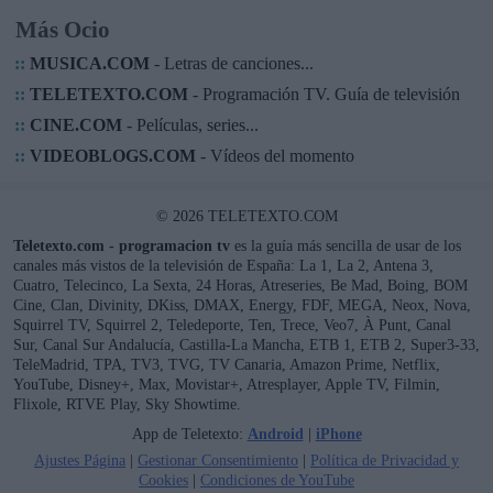
Más Ocio
::
MUSICA.COM
- Letras de canciones...
::
TELETEXTO.COM
- Programación TV. Guía de televisión
::
CINE.COM
- Películas, series...
::
VIDEOBLOGS.COM
- Vídeos del momento
© 2026 TELETEXTO.COM
Teletexto.com - programacion tv
es la guía más sencilla de usar de los
canales más vistos de la televisión de España: La 1, La 2, Antena 3,
Cuatro, Telecinco, La Sexta, 24 Horas, Atreseries, Be Mad, Boing, BOM
Cine, Clan, Divinity, DKiss, DMAX, Energy, FDF, MEGA, Neox, Nova,
Squirrel TV, Squirrel 2, Teledeporte, Ten, Trece, Veo7, À Punt, Canal
Sur, Canal Sur Andalucía, Castilla-La Mancha, ETB 1, ETB 2, Super3-33,
TeleMadrid, TPA, TV3, TVG, TV Canaria, Amazon Prime, Netflix,
YouTube, Disney+, Max, Movistar+, Atresplayer, Apple TV, Filmin,
Flixole, RTVE Play, Sky Showtime.
App de Teletexto:
Android
|
iPhone
Ajustes Página
|
Gestionar Consentimiento
|
Política de Privacidad y
Cookies
|
Condiciones de YouTube