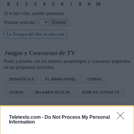
0
1
2
3
4
5
6
7
8
9
10
Si la has visto, puedes puntuarla
Puntuar película:
La Trampa del Mal en cine.com
Juegos y Concursos de TV
Ponte a prueba con los mejores pasatiempos y concursos inspirados
en tus programas favoritos.
DESAFÍO A-Z
EL GRAN PANEL
CIFRAS
LETRAS
PALABRA OCULTA
SOPA DE LETRAS TV
Noticias de Televisión
Teletexto.com -
Do Not Process My Personal
Toda la actualidad de la televisión y el streaming en España.
Information
AUDIENCIAS
ESTRENOS
STREAMING