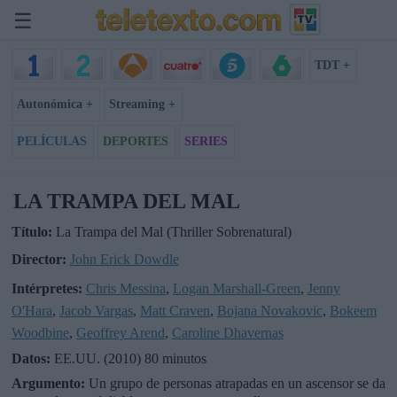
☰
TDT +
Autonómica +
Streaming +
PELÍCULAS
DEPORTES
SERIES
LA TRAMPA DEL MAL
Título:
La Trampa del Mal (Thriller Sobrenatural)
Director:
John Erick Dowdle
Intérpretes:
Chris Messina
,
Logan Marshall-Green
,
Jenny
O'Hara
,
Jacob Vargas
,
Matt Craven
,
Bojana Novakovic
,
Bokeem
Woodbine
,
Geoffrey Arend
,
Caroline Dhavernas
Datos:
EE.UU. (2010) 80 minutos
Argumento:
Un grupo de personas atrapadas en un ascensor se da