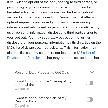
If you wish to opt-out of the sale, sharing to third parties, or
processing of your personal or sensitive information for
GENTE TV
CONCURSOS
REALITIES
targeted advertising by us, please use the below opt-out
section to confirm your selection. Please note that after your
opt-out request is processed you may continue seeing
interest-based ads based on personal information utilized by
@teletextopuntocom
Ver perfil
Ver perfil
us or personal information disclosed to third parties prior to
your opt-out. You may separately opt-out of the further
disclosure of your personal information by third parties on the
IAB’s list of downstream participants. This information may
also be disclosed by us to third parties on the
IAB’s List of
Downstream Participants
that may further disclose it to other
third parties.
Personal Data Processing Opt Outs
I want to opt-out of the Sharing of my
personal data.
Opted In
🏆🎬🎾MEJORES Series de DEPORTES
I want to opt-out of the Sale of my
en Streaming ⚽🍿🏀
Personal Data.
El deporte no ocurre solo en el campo! ⚽🏈🏀
Opted In