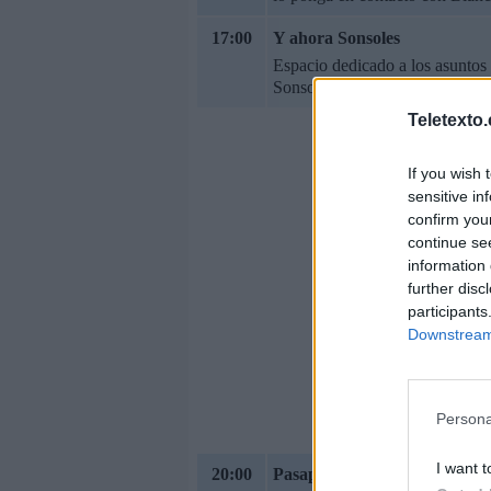
17:00
Y ahora Sonsoles
Espacio dedicado a los asuntos 
Sonsoles Ónega.
Teletexto
If you wish 
sensitive in
confirm you
continue se
information 
further disc
participants
Downstream 
Persona
I want t
20:00
Pasapalabra