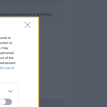
grama presentado por la periodista
sonal or
ection to
ou may
 personal
out of the
 downstream
B’s List of