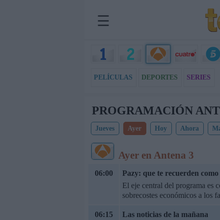
☰
PELÍCULAS
DEPORTES
SERIES
PROGRAMACIÓN ANT
Jueves
Ayer
Hoy
Ahora
M
Ayer en Antena 3
06:00
Pazy: que te recuerden como 
El eje central del programa es c
sobrecostes económicos a los f
06:15
Las noticias de la mañana