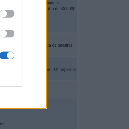
tro invitados son: David Fernández
 del programa acumula la cifra de 862.000
que sucede en España y fuera de nuestras
lba Dueñas y Angie Rigueiro. Un repaso a
dez