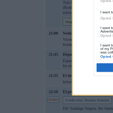
Opted 
Tras la victoria de David, Javi
(Rodolfo Chikilicuatre), Anton
I want t
euros. Presentado por Roberto L
Opted 
Juego del Desafío A-Z
I want 
Advertis
21:00
Noticias 2
Opted 
Vicente Vallés y Esther Vaquero
fronteras.
I want t
of my P
was col
21:45
Deportes 2
Opted 
Espacio nocturno de Antena 3 d
los resultados deportivos de la 
21:55
El tiempo
Información meteorológica. Co
22:10
El peliculón
Tráiler
A todo tren. Destino Asturias
Dir: Santiago Segura. Int: San