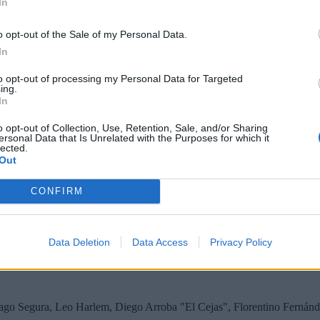
In
er vuelve a enfrentar por segundo día consecutivo la silla azul. Los cua
io Albella de Locomía y las hermanas Loreto y Marta Valverde. El bote
o opt-out of the Sale of my Personal Data.
eal y Cristina Alvis.
In
to opt-out of processing my Personal Data for Targeted
ing.
In
 te esperan de lunes a viernes a las 21:00h para informarte de todo lo 
o opt-out of Collection, Use, Retention, Sale, and/or Sharing
ersonal Data that Is Unrelated with the Purposes for which it
lected.
Out
edicado a la información deportiva, presentado por Rocío Martínez, A
jornada en el ámbito nacional e internacional.
CONFIRM
n Roberto Brasero.
Data Deletion
Data Access
Privacy Policy
tiago Segura, Leo Harlem, Diego Arroba "El Cejas", Florentino Fernán