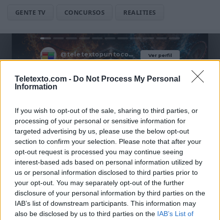
GENTE TV
CONCURSOS
REALITIES
@teletextopuntocom
Ver perfil
Ver perfil
Teletexto.com -
Do Not Process My Personal
Information
If you wish to opt-out of the sale, sharing to third parties, or
processing of your personal or sensitive information for
targeted advertising by us, please use the below opt-out
section to confirm your selection. Please note that after your
opt-out request is processed you may continue seeing
interest-based ads based on personal information utilized by
us or personal information disclosed to third parties prior to
🏆🎬🎾MEJORES Series de DEPORTES
your opt-out. You may separately opt-out of the further
en Streaming ⚽🍿🏀
disclosure of your personal information by third parties on the
IAB’s list of downstream participants. This information may
El deporte no ocurre solo en el campo! ⚽🏈🏀
also be disclosed by us to third parties on the
IAB’s List of
Descubre las series y docuseries más adictivas del