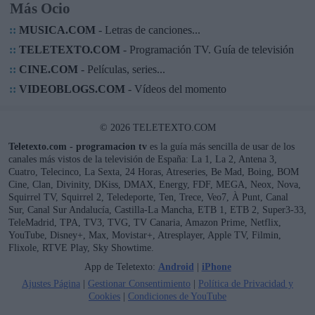
Más Ocio
::
MUSICA.COM
- Letras de canciones...
::
TELETEXTO.COM
- Programación TV. Guía de televisión
::
CINE.COM
- Películas, series...
::
VIDEOBLOGS.COM
- Vídeos del momento
© 2026 TELETEXTO.COM
Teletexto.com - programacion tv
es la guía más sencilla de usar de los
canales más vistos de la televisión de España: La 1, La 2, Antena 3,
Cuatro, Telecinco, La Sexta, 24 Horas, Atreseries, Be Mad, Boing, BOM
Cine, Clan, Divinity, DKiss, DMAX, Energy, FDF, MEGA, Neox, Nova,
Squirrel TV, Squirrel 2, Teledeporte, Ten, Trece, Veo7, À Punt, Canal
Sur, Canal Sur Andalucía, Castilla-La Mancha, ETB 1, ETB 2, Super3-33,
TeleMadrid, TPA, TV3, TVG, TV Canaria, Amazon Prime, Netflix,
YouTube, Disney+, Max, Movistar+, Atresplayer, Apple TV, Filmin,
Flixole, RTVE Play, Sky Showtime.
App de Teletexto:
Android
|
iPhone
Ajustes Página
|
Gestionar Consentimiento
|
Política de Privacidad y
Cookies
|
Condiciones de YouTube