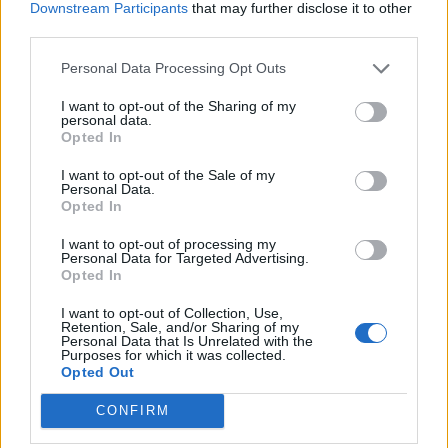
streaming que te mantendrán pegado a la
Downstream Participants
that may further disclose it to other
pantalla. 💥 De dramas épicos a risas puras. 🏆
third parties.
¡Guarda esta colección para tu próximo
Añadir un comentario ...
maratón! 🍿🎬🎟️
Personal Data Processing Opt Outs
Opina de Tele
I want to opt-out of the Sharing of my
personal data.
¿?
Para ti, ¿cuál es la mejor serie de TV que se emite en España?
Opted In
¿?
¿Qué serie te gustaría que repusieran en televisión?
I want to opt-out of the Sale of my
Personal Data.
¿?
¿Cuál es el personaje de serie cómica con el que mejor te lo
Opted In
pasas?
¿?
¿Qué anuncio te gusta más de los que se emiten actualmente en
I want to opt-out of processing my
TV?
Personal Data for Targeted Advertising.
Opted In
¿?
¿Cuál crees que es el mejor programa que hay en la televisión?
I want to opt-out of Collection, Use,
Retention, Sale, and/or Sharing of my
Programación de Televisión
Personal Data that Is Unrelated with the
Purposes for which it was collected.
Opted Out
CONFIRM