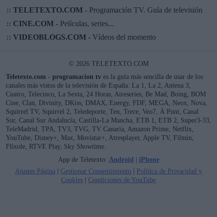
::
TELETEXTO.COM
- Programación TV. Guía de televisión
::
CINE.COM
- Películas, series...
::
VIDEOBLOGS.COM
- Vídeos del momento
© 2026 TELETEXTO.COM
Teletexto.com - programacion tv
es la guía más sencilla de usar de los
canales más vistos de la televisión de España: La 1, La 2, Antena 3,
Cuatro, Telecinco, La Sexta, 24 Horas, Atreseries, Be Mad, Boing, BOM
Cine, Clan, Divinity, DKiss, DMAX, Energy, FDF, MEGA, Neox, Nova,
Squirrel TV, Squirrel 2, Teledeporte, Ten, Trece, Veo7, À Punt, Canal
Sur, Canal Sur Andalucía, Castilla-La Mancha, ETB 1, ETB 2, Super3-33,
TeleMadrid, TPA, TV3, TVG, TV Canaria, Amazon Prime, Netflix,
YouTube, Disney+, Max, Movistar+, Atresplayer, Apple TV, Filmin,
Flixole, RTVE Play, Sky Showtime.
App de Teletexto:
Android
|
iPhone
Ajustes Página
|
Gestionar Consentimiento
|
Política de Privacidad y
Cookies
|
Condiciones de YouTube