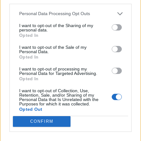
third parties.
maratón! 🍿🎬🎟️
Personal Data Processing Opt Outs
Opina de Tele
I want to opt-out of the Sharing of my
¿?
Para ti, ¿cuál es la mejor serie de TV que se emite en España?
personal data.
¿?
¿Qué serie te gustaría que repusieran en televisión?
Opted In
¿?
¿Cuál es el personaje de serie cómica con el que mejor te lo
I want to opt-out of the Sale of my
pasas?
Personal Data.
Opted In
¿?
¿Qué anuncio te gusta más de los que se emiten actualmente en
TV?
I want to opt-out of processing my
Personal Data for Targeted Advertising.
¿?
¿Cuál crees que es el mejor programa que hay en la televisión?
Opted In
I want to opt-out of Collection, Use,
Programación de Televisión
Retention, Sale, and/or Sharing of my
Personal Data that Is Unrelated with the
Purposes for which it was collected.
Opted Out
CONFIRM