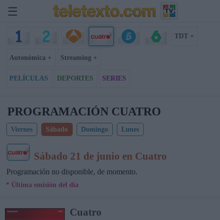
☰
TDT +
Autonómica +
Streaming +
PELÍCULAS
DEPORTES
SERIES
PROGRAMACIÓN CUATRO
Viernes
Sábado
Domingo
Lunes
Sábado 21 de junio en Cuatro
Programación no disponible, de momento.
* Última emisión del día
Cuatro