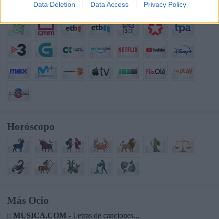
Data Deletion
Data Access
Privacy Policy
Horóscopo
Más Ocio
::
MUSICA.COM
- Letras de canciones...