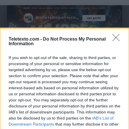
@teletextopuntocom
Ver perfil
Ver perfil
Teletexto.com -
Do Not Process My Personal
Information
If you wish to opt-out of the sale, sharing to third parties, or
processing of your personal or sensitive information for
targeted advertising by us, please use the below opt-out
section to confirm your selection. Please note that after your
opt-out request is processed you may continue seeing
interest-based ads based on personal information utilized by
🏆🎬🎾MEJORES Series de DEPORTES
us or personal information disclosed to third parties prior to
en Streaming ⚽🍿🏀
your opt-out. You may separately opt-out of the further
El deporte no ocurre solo en el campo! ⚽🏈🏀
disclosure of your personal information by third parties on the
Descubre las series y docuseries más adictivas del
IAB’s list of downstream participants. This information may
streaming que te mantendrán pegado a la
also be disclosed by us to third parties on the
IAB’s List of
pantalla. 💥 De dramas épicos a risas puras. 🏆
Downstream Participants
that may further disclose it to other
¡Guarda esta colección para tu próximo
Añadir un comentario ...