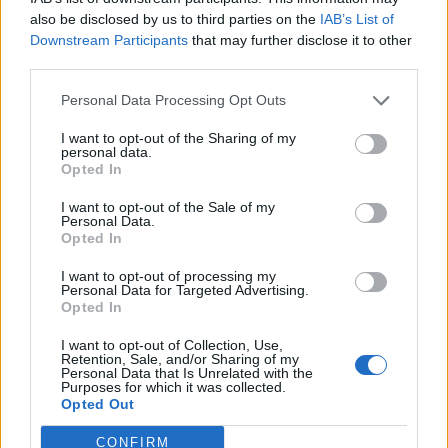
also be disclosed by us to third parties on the
IAB’s List of
MARIA
5 ABR
(Vigo)
Downstream Participants
that may further disclose it to other
third parties.
Los serrano
Personal Data Processing Opt Outs
I want to opt-out of the Sharing of my
MARIEL
3 ABR
(Triana)
personal data.
Opted In
Ana de las tejas verdes, Treinta y Tantos, Brigada
I want to opt-out of the Sale of my
Central y Yo, Claudio.
Personal Data.
Opted In
I want to opt-out of processing my
FRANCISCO
2 ABR
(Málaga)
Personal Data for Targeted Advertising.
Opted In
Los Ropers, comedia Inglesa.
I want to opt-out of Collection, Use,
Retention, Sale, and/or Sharing of my
Personal Data that Is Unrelated with the
Purposes for which it was collected.
Opted Out
GLORIA
1 ABR
(Valencia)
CONFIRM