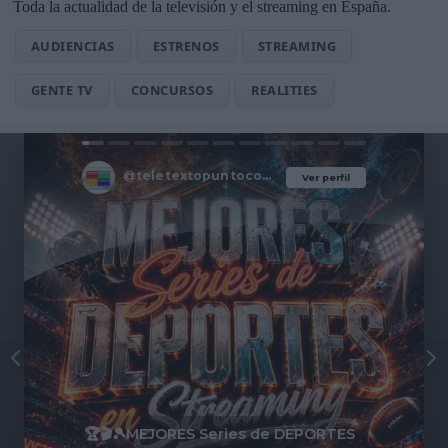
Toda la actualidad de la televisión y el streaming en España.
AUDIENCIAS
ESTRENOS
STREAMING
GENTE TV
CONCURSOS
REALITIES
@teletextopuntocom
Ver perfil
Ver perfil
🏆🎬🎾MEJORES Series de DEPORTES