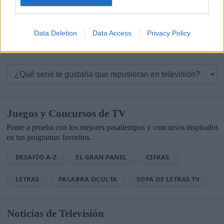
Los Serrano.
Data Deletion
Data Access
Privacy Policy
Siguiente Página »
Juegos y Concursos de TV
Ponte a prueba con los mejores pasatiempos y concursos inspirados
en tus programas favoritos.
DESAFÍO A-Z
EL GRAN PANEL
CIFRAS
LETRAS
PALABRA OCULTA
SOPA DE LETRAS TV
Noticias de Televisión