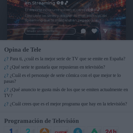
en Streaming ⚽🍿🏀
El deporte no ocurre solo en el campo! ⚽🏈🏀
Descubre las series y docuseries más adictivas del
streaming que te mantendrán pegado a la
pantalla. 💥 De dramas épicos a risas puras. 🏆
¡Guarda esta colección para tu próximo
Añadir un comentario ...
maratón! 🍿🎬🎟️
Opina de Tele
¿?
Para ti, ¿cuál es la mejor serie de TV que se emite en España?
¿?
¿Qué serie te gustaría que repusieran en televisión?
¿?
¿Cuál es el personaje de serie cómica con el que mejor te lo
pasas?
¿?
¿Qué anuncio te gusta más de los que se emiten actualmente en
TV?
¿?
¿Cuál crees que es el mejor programa que hay en la televisión?
Programación de Televisión