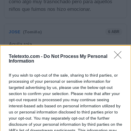
como algo muy trasnochado pero para aquellos
niños que fuimos nos hizo emocionar.
JOSE
6 ABR
(Tomiño)
Aguila roja
Teletexto.com -
Do Not Process My Personal
Information
ALICE
6 ABR
(Alicante)
If you wish to opt-out of the sale, sharing to third parties, or
Lie to me
processing of your personal or sensitive information for
targeted advertising by us, please use the below opt-out
section to confirm your selection. Please note that after your
opt-out request is processed you may continue seeing
MARIA
5 ABR
(Vigo)
interest-based ads based on personal information utilized by
us or personal information disclosed to third parties prior to
Cosas de casa Charlie Ana y los siete
your opt-out. You may separately opt-out of the further
disclosure of your personal information by third parties on the
IAB’s list of downstream participants. This information may