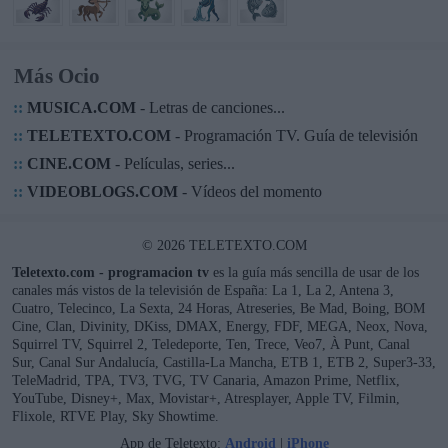
Más Ocio
::
MUSICA.COM
- Letras de canciones...
::
TELETEXTO.COM
- Programación TV. Guía de televisión
::
CINE.COM
- Películas, series...
::
VIDEOBLOGS.COM
- Vídeos del momento
© 2026 TELETEXTO.COM
Teletexto.com - programacion tv
es la guía más sencilla de usar de los
canales más vistos de la televisión de España: La 1, La 2, Antena 3,
Cuatro, Telecinco, La Sexta, 24 Horas, Atreseries, Be Mad, Boing, BOM
Cine, Clan, Divinity, DKiss, DMAX, Energy, FDF, MEGA, Neox, Nova,
Squirrel TV, Squirrel 2, Teledeporte, Ten, Trece, Veo7, À Punt, Canal
Sur, Canal Sur Andalucía, Castilla-La Mancha, ETB 1, ETB 2, Super3-33,
TeleMadrid, TPA, TV3, TVG, TV Canaria, Amazon Prime, Netflix,
YouTube, Disney+, Max, Movistar+, Atresplayer, Apple TV, Filmin,
Flixole, RTVE Play, Sky Showtime.
App de Teletexto:
Android
|
iPhone