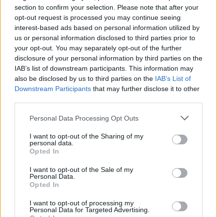
@teletextopuntocom
section to confirm your selection. Please note that after your
Ver perfil
Ver perfil
opt-out request is processed you may continue seeing
interest-based ads based on personal information utilized by
us or personal information disclosed to third parties prior to
your opt-out. You may separately opt-out of the further
disclosure of your personal information by third parties on the
IAB’s list of downstream participants. This information may
also be disclosed by us to third parties on the
IAB’s List of
Downstream Participants
that may further disclose it to other
third parties.
Personal Data Processing Opt Outs
🏆🎬🎾MEJORES Series de DEPORTES
I want to opt-out of the Sharing of my
personal data.
en Streaming ⚽🍿🏀
Opted In
El deporte no ocurre solo en el campo! ⚽🏈🏀
Descubre las series y docuseries más adictivas del
I want to opt-out of the Sale of my
streaming que te mantendrán pegado a la
Personal Data.
pantalla. 💥 De dramas épicos a risas puras. 🏆
Opted In
¡Guarda esta colección para tu próximo
Añadir un comentario ...
maratón! 🍿🎬🎟️
I want to opt-out of processing my
Personal Data for Targeted Advertising.