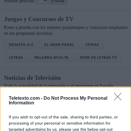
Puntuar película:
Juegos y Concursos de TV
Ponte a prueba con los mejores pasatiempos y concursos inspirados
en tus programas favoritos.
DESAFÍO A-Z
EL GRAN PANEL
CIFRAS
LETRAS
PALABRA OCULTA
SOPA DE LETRAS TV
Noticias de Televisión
Toda la actualidad de la televisión y el streaming en España.
AUDIENCIAS
ESTRENOS
STREAMING
Teletexto.com -
Do Not Process My Personal
Information
GENTE TV
CONCURSOS
REALITIES
If you wish to opt-out of the sale, sharing to third parties, or
processing of your personal or sensitive information for
targeted advertising by us, please use the below opt-out