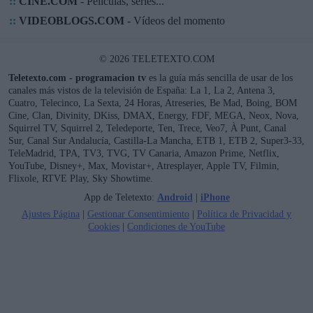
::
CINE.COM
- Películas, series...
::
VIDEOBLOGS.COM
- Vídeos del momento
© 2026 TELETEXTO.COM
Teletexto.com - programacion tv
es la guía más sencilla de usar de los
canales más vistos de la televisión de España: La 1, La 2, Antena 3,
Cuatro, Telecinco, La Sexta, 24 Horas, Atreseries, Be Mad, Boing, BOM
Cine, Clan, Divinity, DKiss, DMAX, Energy, FDF, MEGA, Neox, Nova,
Squirrel TV, Squirrel 2, Teledeporte, Ten, Trece, Veo7, À Punt, Canal
Sur, Canal Sur Andalucía, Castilla-La Mancha, ETB 1, ETB 2, Super3-33,
TeleMadrid, TPA, TV3, TVG, TV Canaria, Amazon Prime, Netflix,
YouTube, Disney+, Max, Movistar+, Atresplayer, Apple TV, Filmin,
Flixole, RTVE Play, Sky Showtime.
App de Teletexto:
Android
|
iPhone
Ajustes Página
|
Gestionar Consentimiento
|
Política de Privacidad y
Cookies
|
Condiciones de YouTube