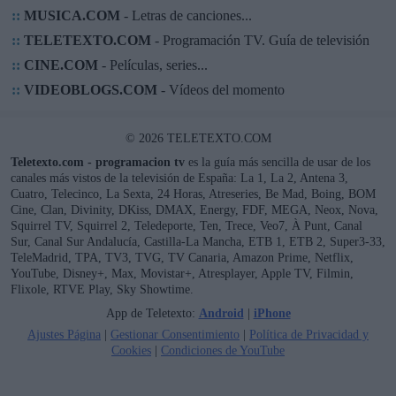
::
MUSICA.COM
- Letras de canciones...
::
TELETEXTO.COM
- Programación TV. Guía de televisión
::
CINE.COM
- Películas, series...
::
VIDEOBLOGS.COM
- Vídeos del momento
© 2026 TELETEXTO.COM
Teletexto.com - programacion tv
es la guía más sencilla de usar de los
canales más vistos de la televisión de España: La 1, La 2, Antena 3,
Cuatro, Telecinco, La Sexta, 24 Horas, Atreseries, Be Mad, Boing, BOM
Cine, Clan, Divinity, DKiss, DMAX, Energy, FDF, MEGA, Neox, Nova,
Squirrel TV, Squirrel 2, Teledeporte, Ten, Trece, Veo7, À Punt, Canal
Sur, Canal Sur Andalucía, Castilla-La Mancha, ETB 1, ETB 2, Super3-33,
TeleMadrid, TPA, TV3, TVG, TV Canaria, Amazon Prime, Netflix,
YouTube, Disney+, Max, Movistar+, Atresplayer, Apple TV, Filmin,
Flixole, RTVE Play, Sky Showtime.
App de Teletexto:
Android
|
iPhone
Ajustes Página
|
Gestionar Consentimiento
|
Política de Privacidad y
Cookies
|
Condiciones de YouTube