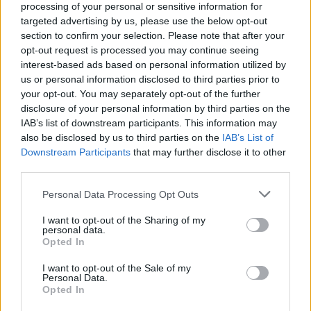
GENTE TV
CONCURSOS
REALITIES
processing of your personal or sensitive information for
targeted advertising by us, please use the below opt-out
section to confirm your selection. Please note that after your
opt-out request is processed you may continue seeing
@teletextopuntocom
Ver perfil
Ver perfil
interest-based ads based on personal information utilized by
us or personal information disclosed to third parties prior to
your opt-out. You may separately opt-out of the further
disclosure of your personal information by third parties on the
IAB’s list of downstream participants. This information may
also be disclosed by us to third parties on the
IAB’s List of
Downstream Participants
that may further disclose it to other
third parties.
Personal Data Processing Opt Outs
I want to opt-out of the Sharing of my
personal data.
🏆🎬🎾MEJORES Series de DEPORTES
Opted In
en Streaming ⚽🍿🏀
I want to opt-out of the Sale of my
El deporte no ocurre solo en el campo! ⚽🏈🏀
Personal Data.
Descubre las series y docuseries más adictivas del
Opted In
streaming que te mantendrán pegado a la
pantalla. 💥 De dramas épicos a risas puras. 🏆