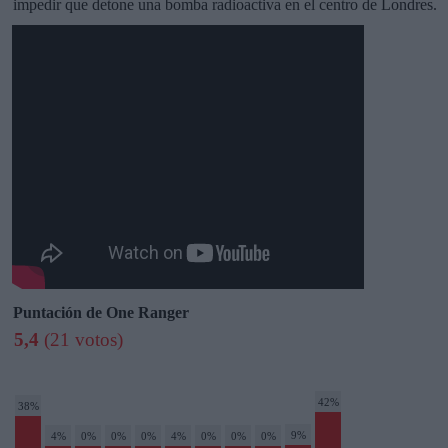
impedir que detone una bomba radioactiva en el centro de Londres.
Puntación de One Ranger
5,4
(21 votos)
42%
38%
9%
4%
0%
0%
0%
4%
0%
0%
0%